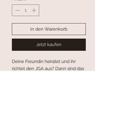
In den Warenkorb
Jetzt kaufen
Deine Freundin heiratet und ihr
richtet den JGA aus? Dann sind das
hier genau die richtigen T-Shirts für
euch.
Varianten:
Die Turnbeutel gibt es in beige,
dusty green, dusty blue und
terracotta.