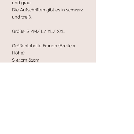
und grau.
Die Aufschriften gibt es in schwarz
und weiß.
Größe: S /M/ L/ XL/ XXL
Größentabelle Frauen (Breite x
Höhe)
S 44cm 61cm
M 47cm 63cm
L 50cm 65cm
XL 54cm 67cm
XXL 58cm 68cm
Product-Facts:
- alle Produkte sind zu 100% aus
Baumwolle
- die Shirts sind kurzärmelig und
haben Rundhals