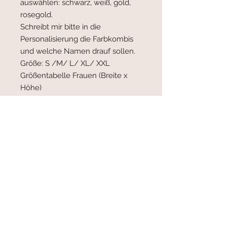
auswählen: schwarz, weiß, gold,
rosegold.
Schreibt mir bitte in die
Personalisierung die Farbkombis
und welche Namen drauf sollen.
Größe: S /M/ L/ XL/ XXL
Größentabelle Frauen (Breite x
Höhe)
S 44cm 61cm
M 47cm 63cm
L 50cm 65cm
XL 54cm 67cm
XXL 58cm 68cm
Product-Facts:
-alle Produkte sind zu 100% aus
Baumwolle
- die Shirts sind kurzärmelig und
haben Rundhals
-Grammatur: 150-169g/m²