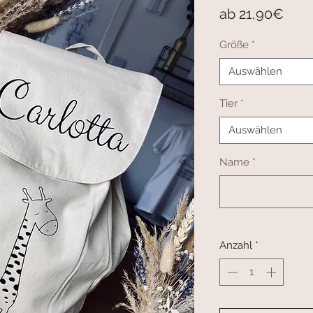
Sale
ab
21,90€
Prei
Größe
*
Auswählen
Tier
*
Auswählen
Name
*
Anzahl
*